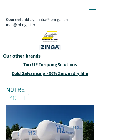
Courriel :
abhay.bhatia@johngalt.in
mail@johngalt.in
Our other brands
TorcUP
Torquing Solutions
Cold Galvanising - 96% Zinc in dry film
NOTRE
FACILITÉ