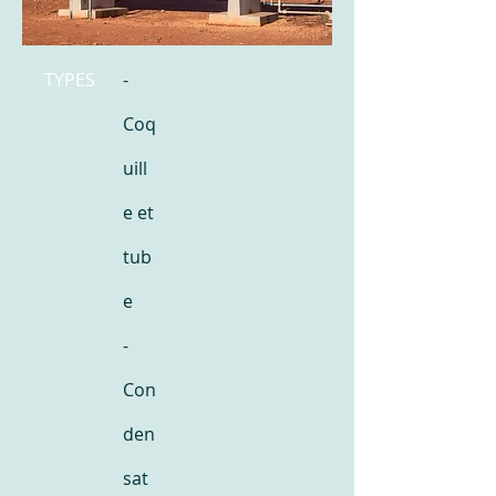
TYPES
-
Coq
uill
e et
tub
e
-
Con
den
sat