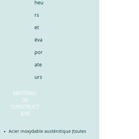
heu
rs
et
éva
por
ate
urs
MATÉRIAU
DE
CONSTRUCT
ION
Acier inoxydable austénitique (toutes