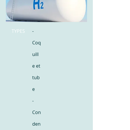
TYPES
-
Coq
uill
e et
tub
e
-
Con
den