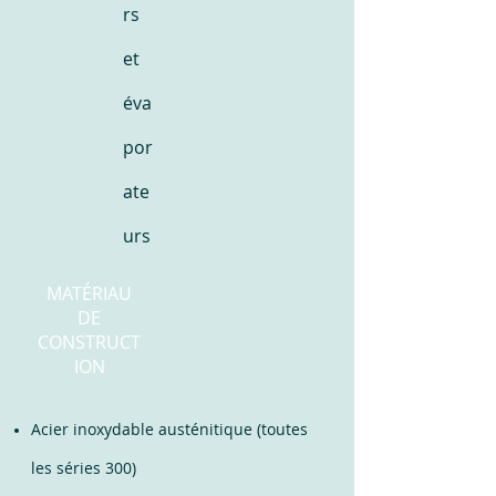
rs
et
éva
por
ate
urs
MATÉRIAU
DE
CONSTRUCT
ION
Acier inoxydable austénitique (toutes
les séries 300)