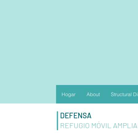
Hogar
About
Structural D
DEFENSA
REFUGIO MÓVIL AMPLI