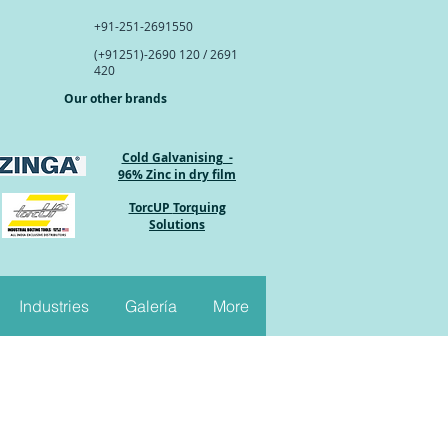
+91-251-2691550
(+91251)-2690 120 / 2691
420
Our other brands
Cold Galvanising -
96% Zinc in dry film
TorcUP
Torquing
Solutions
Industries
Galería
More