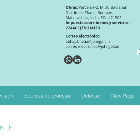
Obras:
Parcela F-2, MIDC Badlapur,
Distrito de Thane, Bombay,
Maharashtra, India. PIN: 421503
Impuesto sobre bienes y servicios -
27AACFJ7761M1ZU
Correo electrónico:
abhay.bhatia@johngalt.in
correo electró
nico@johngalt.in
ivision
Equipos de proceso
Defense
New Page
ABLE